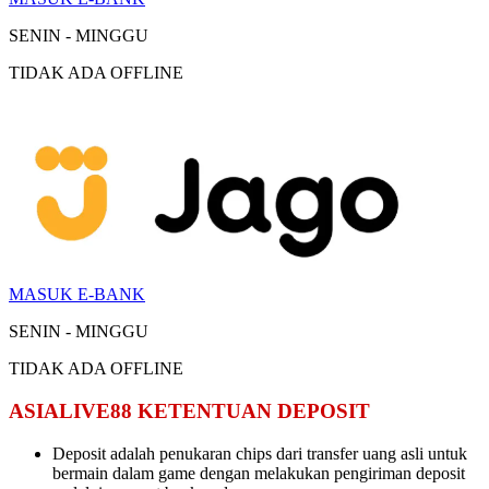
SENIN - MINGGU
TIDAK ADA OFFLINE
MASUK E-BANK
SENIN - MINGGU
TIDAK ADA OFFLINE
ASIALIVE88 KETENTUAN DEPOSIT
Deposit adalah penukaran chips dari transfer uang asli untuk
bermain dalam game dengan melakukan pengiriman deposit