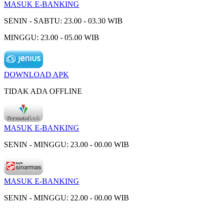
MASUK E-BANKING
SENIN - SABTU: 23.00 - 03.30 WIB
MINGGU: 23.00 - 05.00 WIB
DOWNLOAD APK
TIDAK ADA OFFLINE
MASUK E-BANKING
SENIN - MINGGU: 23.00 - 00.00 WIB
MASUK E-BANKING
SENIN - MINGGU: 22.00 - 00.00 WIB