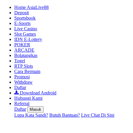
Home AsiaLive88
Deposit
Sportsbook
E-Sports
Live Casino
Slot Games
IDN E-Lottery
POKER
ARCADE
Bolatangkas
Togel
RTP Slots
Cara Bermain
Promosi
Withdraw
Daftar
Download Android
Hubungi Kami
Referral
Daftar
Masuk
Lupa Kata Sandi?
Butuh Bantuan?
Live Chat Di Sini