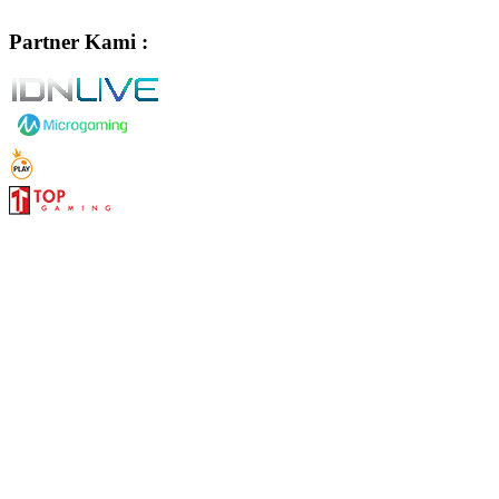
Partner Kami :