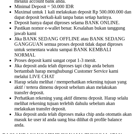
melalui account bank anda.
Minimal Deposit = 50.000 IDR
Maximal untuk 1 kali melakukan deposit Rp 500.000.000 dan
dapat deposit berkali-kali tanpa batas setiap harinya.
Deposit hanya dapat diproses selama BANK ONLINE.
Pastikan nomor e-wallet benar. Kesalahan bukan tanggung
jawab kami
Jika BANK SEDANG OFFLINE atau BANK SEDANG
GANGGUAN semua proses deposit tidak dapat diproses
untuk sementara waktu sampai BANK KEMBALI
NORMAL
Proses deposit kami sangat cepat 1-3 menit.
Jika deposit anda telah diproses tapi chip anda belum
bertambah harap menghubungi Customer Service kami
melalui LIVE CHAT
Harap selalu melihat / memperhatikan rekening tujuan yang
aktif / tertera dimenu deposit sebelum akan melakukan
transfer deposit.
Perhatikan rekening yang aktif dimenu deposit. Harap selalu
melihat rekening tujuan terlebih dahulu sebelum akan
melakukan transfer deposit.
Jika deposit anda telah diproses maka chip anda otomatis akan
masuk ke user id anda uang bisa dilihat di profile balance
anda.