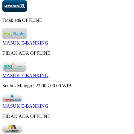
Tidak ada OFFLINE
MASUK E-BANKING
TIDAK ADA OFFLINE
MASUK E-BANKING
Senin - Minggu : 22.00 - 00.00 WIB
MASUK E-BANKING
TIDAK ADA OFFLINE