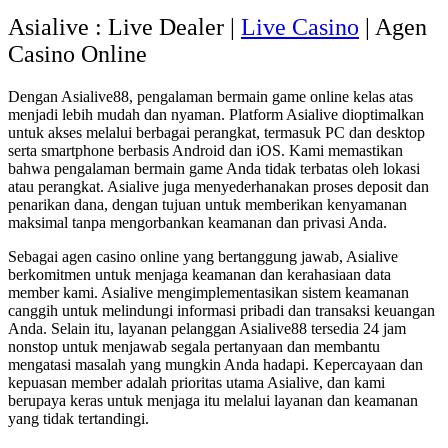
Asialive : Live Dealer |
Live Casino
| Agen
Casino Online
Dengan Asialive88, pengalaman bermain game online kelas atas
menjadi lebih mudah dan nyaman. Platform Asialive dioptimalkan
untuk akses melalui berbagai perangkat, termasuk PC dan desktop
serta smartphone berbasis Android dan iOS. Kami memastikan
bahwa pengalaman bermain game Anda tidak terbatas oleh lokasi
atau perangkat. Asialive juga menyederhanakan proses deposit dan
penarikan dana, dengan tujuan untuk memberikan kenyamanan
maksimal tanpa mengorbankan keamanan dan privasi Anda.
Sebagai agen casino online yang bertanggung jawab, Asialive
berkomitmen untuk menjaga keamanan dan kerahasiaan data
member kami. Asialive mengimplementasikan sistem keamanan
canggih untuk melindungi informasi pribadi dan transaksi keuangan
Anda. Selain itu, layanan pelanggan Asialive88 tersedia 24 jam
nonstop untuk menjawab segala pertanyaan dan membantu
mengatasi masalah yang mungkin Anda hadapi. Kepercayaan dan
kepuasan member adalah prioritas utama Asialive, dan kami
berupaya keras untuk menjaga itu melalui layanan dan keamanan
yang tidak tertandingi.