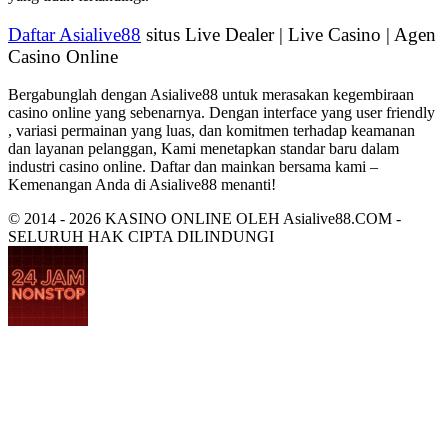
Daftar Asialive88
situs Live Dealer | Live Casino | Agen
Casino Online
Bergabunglah dengan Asialive88 untuk merasakan kegembiraan
casino online yang sebenarnya. Dengan interface yang user friendly
, variasi permainan yang luas, dan komitmen terhadap keamanan
dan layanan pelanggan, Kami menetapkan standar baru dalam
industri casino online. Daftar dan mainkan bersama kami –
Kemenangan Anda di Asialive88 menanti!
© 2014 - 2026 KASINO ONLINE OLEH Asialive88.COM -
SELURUH HAK CIPTA DILINDUNGI