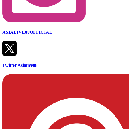
ASIALIVE88OFFICIAL
Twitter Asialive88