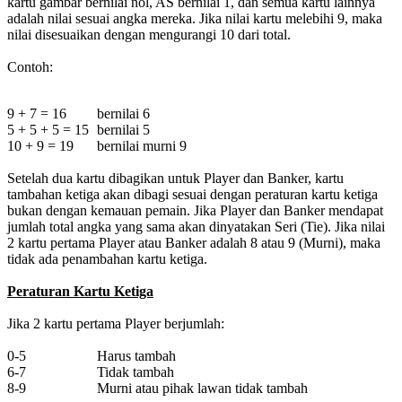
kartu gambar bernilai nol, AS bernilai 1, dan semua kartu lainnya
adalah nilai sesuai angka mereka. Jika nilai kartu melebihi 9, maka
nilai disesuaikan dengan mengurangi 10 dari total.
Contoh:
9 + 7 = 16
bernilai 6
5 + 5 + 5 = 15
bernilai 5
10 + 9 = 19
bernilai murni 9
Setelah dua kartu dibagikan untuk Player dan Banker, kartu
tambahan ketiga akan dibagi sesuai dengan peraturan kartu ketiga
bukan dengan kemauan pemain. Jika Player dan Banker mendapat
jumlah total angka yang sama akan dinyatakan Seri (Tie). Jika nilai
2 kartu pertama Player atau Banker adalah 8 atau 9 (Murni), maka
tidak ada penambahan kartu ketiga.
Peraturan Kartu Ketiga
Jika 2 kartu pertama Player berjumlah:
0-5
Harus tambah
6-7
Tidak tambah
8-9
Murni atau pihak lawan tidak tambah