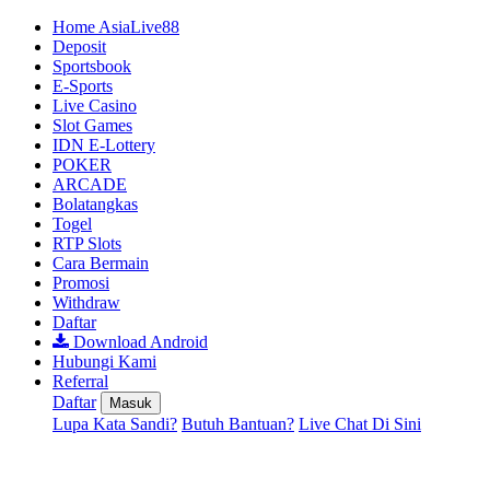
Home AsiaLive88
Deposit
Sportsbook
E-Sports
Live Casino
Slot Games
IDN E-Lottery
POKER
ARCADE
Bolatangkas
Togel
RTP Slots
Cara Bermain
Promosi
Withdraw
Daftar
Download Android
Hubungi Kami
Referral
Daftar
Masuk
Lupa Kata Sandi?
Butuh Bantuan?
Live Chat Di Sini