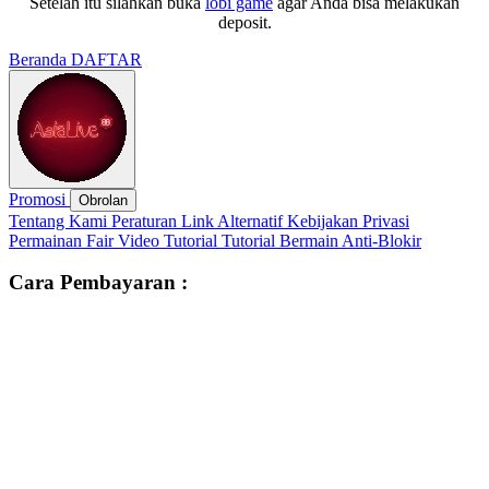
Setelah itu silahkan buka
lobi game
agar Anda bisa melakukan
deposit.
Beranda
DAFTAR
Promosi
Obrolan
Tentang Kami
Peraturan
Link Alternatif
Kebijakan Privasi
Permainan Fair
Video Tutorial
Tutorial Bermain
Anti-Blokir
Cara Pembayaran :