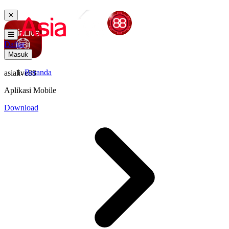
✕
Daftar
Masuk
Beranda
asialive88
Aplikasi Mobile
Download