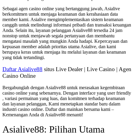
Sebagai agen casino online yang bertanggung jawab, Asialive
berkomitmen untuk menjaga keamanan dan kerahasiaan data
member kami. Asialive mengimplementasikan sistem keamanan
canggih untuk melindungi informasi pribadi dan transaksi keuangan
Anda. Selain itu, layanan pelanggan Asialive88 tersedia 24 jam
nonstop untuk menjawab segala pertanyaan dan membantu
mengatasi masalah yang mungkin Anda hadapi. Kepercayaan dan
kepuasan member adalah prioritas utama Asialive, dan kami
berupaya keras untuk menjaga itu melalui layanan dan keamanan
yang tidak tertandingi.
Daftar Asialive88
situs Live Dealer | Live Casino | Agen
Casino Online
Bergabunglah dengan Asialive88 untuk merasakan kegembiraan
casino online yang sebenarnya. Dengan interface yang user friendly
, variasi permainan yang luas, dan komitmen terhadap keamanan
dan layanan pelanggan, Kami menetapkan standar baru dalam
industri casino online. Daftar dan mainkan bersama kami –
Kemenangan Anda di Asialive88 menanti!
Asialive88: Pilihan Utama