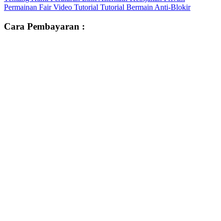
Permainan Fair
Video Tutorial
Tutorial Bermain
Anti-Blokir
Cara Pembayaran :