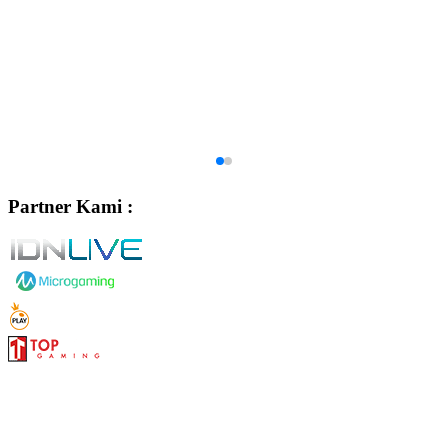
Partner Kami :