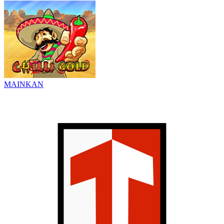
MAINKAN