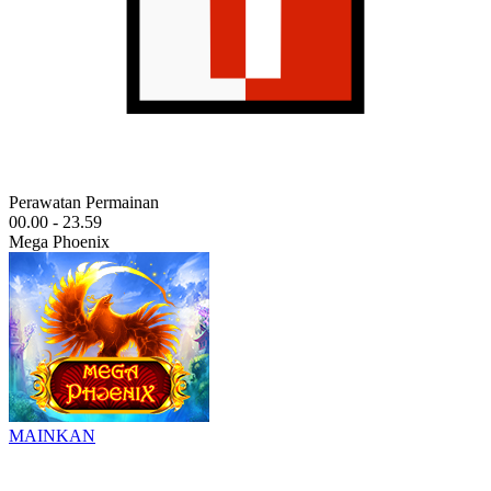
Perawatan Permainan
00.00 - 23.59
Mega Phoenix
MAINKAN