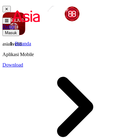
✕
Daftar
Masuk
Beranda
asialive88
Aplikasi Mobile
Download