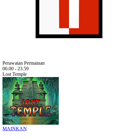
Perawatan Permainan
00.00 - 23.59
Lost Temple
MAINKAN