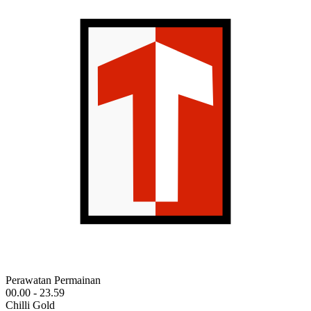
Perawatan Permainan
00.00 - 23.59
Chilli Gold