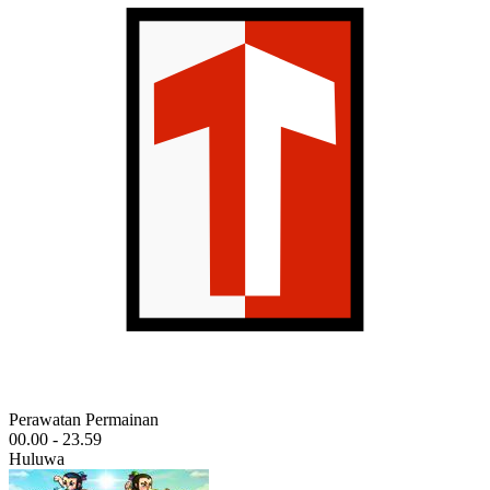
Perawatan Permainan
00.00 - 23.59
Huluwa