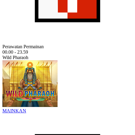
Perawatan Permainan
00.00 - 23.59
Wild Pharaoh
MAINKAN