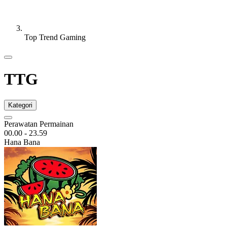
Top Trend Gaming
TTG
Kategori
Perawatan Permainan
00.00 - 23.59
Hana Bana