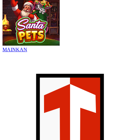
MAINKAN