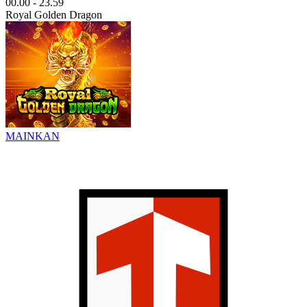
00.00 - 23.59
Royal Golden Dragon
MAINKAN